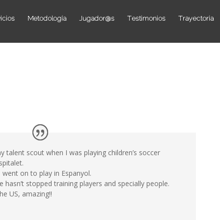
icios
Metodología
Jugador@s
Testimonios
Trayectoria
 talent scout when I was playing children’s soccer
pitalet.
 went on to play in Espanyol.
e hasn’t stopped training players and specially people.
the US, amazing!!