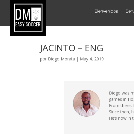
Bienvenidos
Serv
JACINTO – ENG
por
Diego Morata
|
May 4, 2019
Diego was my
games in Hos
From there, I
Since then, h
He’s now in 