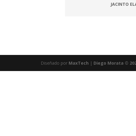
JACINTO EL
Diseñado por
MaxTech
|
Diego Morata © 20